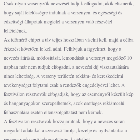
Csak olyan versenyzők nevezését tudjuk elfogadni, akik elismerik,
hogy saját felelősségre indulnak a versenyen, és egészségi és
edzettségi állapotuk megfelel a versenyen való részvétel
feltételének.
Az időmérő chipet a táv teljes hosszában viselni kell, majd a célba
érkezést követően le kell adni. Felhívjuk a figyelmet, hogy a
nevezés átírását, módosítását, lemondását a versenyt megelőző 10
napban már nem tudjuk elfogadni, a nevezési díj visszautalására
nincs lehetőség. A verseny területén reklám- és kereskedelmi
tevékenységet folytatni csak a rendezők engedélyével lehet. A
fesztiválon résztvevők elfogadják, hogy az eseményről készült kép-
és hanganyagokon szerepelhetnek, azok esetleges reklámcélú
felhasználása esetén ellenszolgáltatást nem kérnek.
A fesztiválon résztvevők hozzájárulnak, hogy a nevezés során
megadott adataikat a szervező tárolja, kezelje és nyilvántartsa a
verseny szakszerű lebonyolításának céljából.