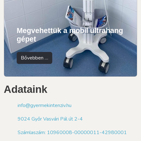
Megvehettük a mobil ultrahang
gépet
Bővebben …
Adataink
info@gyermekintenziv.hu
9024 Győr Vasvári Pál út 2-4
Számlaszám: 10960008-00000011-42980001