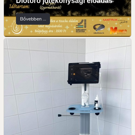
Diótörő jótékonysági előadás
Bővebben …