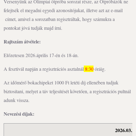
Versenyünk az Olimpiai ötpróba sorozat része, az Ötpróbázók ne
felejtsék el megadni egyedi azonosítójukat, illetve azt az e-mail
címet, amivel a sorozatban regisztráltak, hogy számukra a
pontokat jóvá tudják majd írni.
Rajtszám átvétele:
Előzetesen 2026.április 17-én és 18-án.
A fesztivál napján a regisztrációs asztalnál
8:30
óráig.
Az időmérő bokachipeket 1000 Ft letéti díj ellenében tudjuk
biztosítani, melyet a táv teljesítését követően, a regisztrációs pultnál
adunk vissza.
Nevezési díjak:
2026.03.23