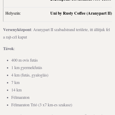
Uni by Rusty Coffee (Aranypart II)
Helyszín:
Versenyközpont
: Aranypart II szabadstrand területe, itt állítjuk fel
a rajt-cél kaput
Távok
:
400 m ovis futás
1 km gyermekfutás
4 km (futás, gyaloglás)
7 km
14 km
Félmaraton
Félmaraton Trió (3 x7 km-es szakasz)