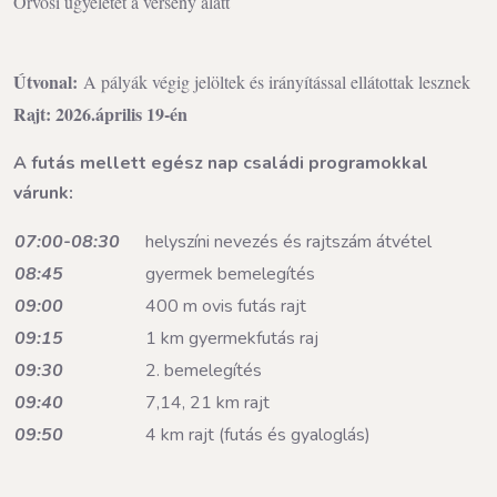
Orvosi ügyeletet a verseny alatt
Útvonal:
A pályák végig jelöltek és irányítással ellátottak lesznek
Rajt: 2026.április 19-én
A futás mellett egész nap családi programokkal
várunk:
07:00-08:30
helyszíni nevezés és rajtszám átvétel
08:45
gyermek bemelegítés
09:00
400 m ovis futás rajt
09:15
1 km gyermekfutás raj
09:30
2. bemelegítés
09:40
7,14, 21 km rajt
09:50
4 km rajt (futás és gyaloglás)