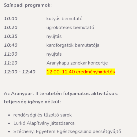
Színpadi programok:
10:00
kutyás bemutató
10:20
ugróköteles bemutató
10:35
nyújtás
10:40
kardforgatók bemutatója
11:00
nyújtás
11:10
Aranykapu zenekar koncertje
12:00 - 12:40
12.00-12.40 eredményhirdetés
Az Aranypart II területén folyamatos aktivitások:
teljesség igénye nélkül:
rendőrségi és tűzoltó sarok
Lurkó Alapítvány játszósarka,
Széchenyi Egyetem Egészségkaland pecsétgyűjtő